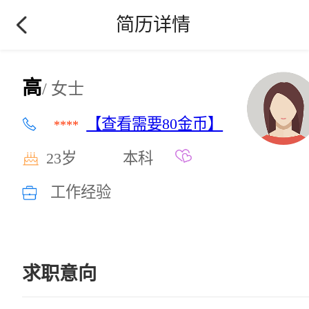
简历详情
高
/ 女士
【查看需要80金币】
****
23岁
本科
工作经验
求职意向