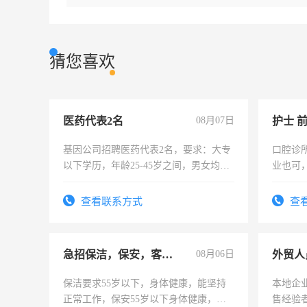
猜您喜欢
医药代表2名
08月07日
护士 
基因公司招聘医药代表2名，要求：大专
口腔诊
以下学历，年龄25-45岁之间，男女均
业也可
可，需要具有营销经验，从事过医药代
强。面
表或者有医学资质的优先，底薪+绩效，
查看联系方式
查
交五险。
急招保洁，保安，客服，工程
08月06日
外贸人
保洁要求55岁以下，身体健康，能坚持
本地企
正常工作，保安55岁以下身体健康，有
售经验