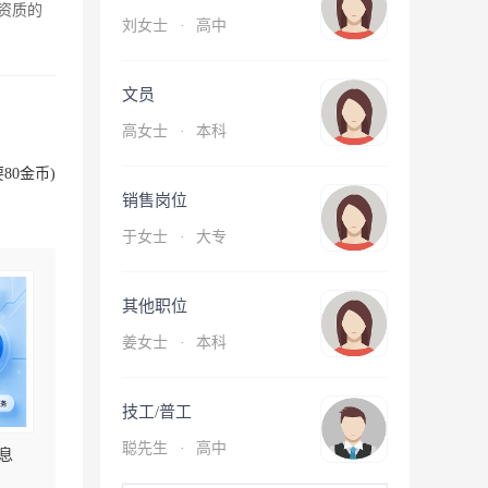
资质的
刘女士
·
高中
文员
高女士
·
本科
80金币)
销售岗位
于女士
·
大专
其他职位
姜女士
·
本科
技工/普工
聪先生
·
高中
息