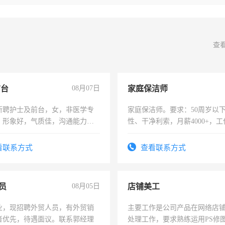
查
前台
08月07日
家庭保洁师
所聘护士及前台，女，非医学专
家庭保洁师。要求：50周岁以
，形象好，气质佳，沟通能力
性、干净利索，月薪4000+，
试，周日休息。
时间灵活，不需坐班，适合宝
太太等。
看联系方式
查看联系方式
员
08月05日
店铺美工
业，现招聘外贸人员，有外贸销
主要工作是公司产品在网络店
者优先，待遇面议。联系郭经理
处理工作，要求熟练运用PS修图