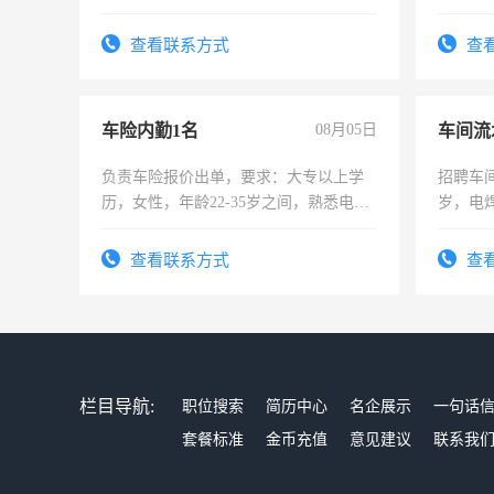
责任心形象端庄，遵纪守法，无犯罪记
录，客服要求45岁以下高中以上文化，
查看联系方式
查
懂电脑工作认真，性格开朗有良好沟通
能力，工程，懂水电维修。
车险内勤1名
08月05日
车间流
负责车险报价出单，要求：大专以上学
招聘车间
历，女性，年龄22-35岁之间，熟悉电脑
岁，电
操作，工作态度认真，具有团队精神，
好。薪资
试用期1-3个月，转正后交纳五险，
宿，免
查看联系方式
查
25号准
栏目导航:
职位搜索
简历中心
名企展示
一句话
套餐标准
金币充值
意见建议
联系我