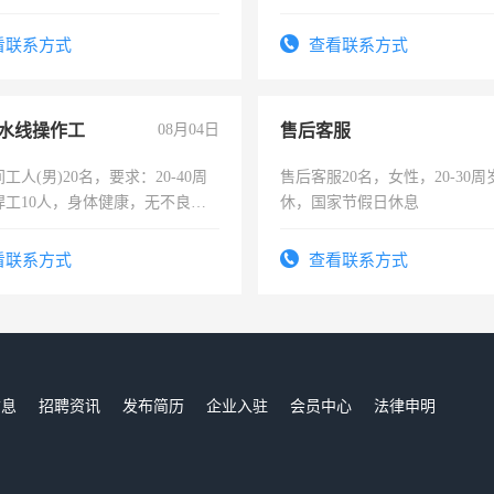
作时间每天8小时，待遇优厚。
看联系方式
查看联系方式
水线操作工
08月04日
售后客服
工人(男)20名，要求：20-40周
售后客服20名，女性，20-30
焊工10人，身体健康，无不良嗜
休，国家节假日休息
：4500-7000元，标准八人间住
费发放劳保用品，两班倒，每月
看联系方式
查看联系方式
时发放工资，工作时间10小时
信息
招聘资讯
发布简历
企业入驻
会员中心
法律申明
们